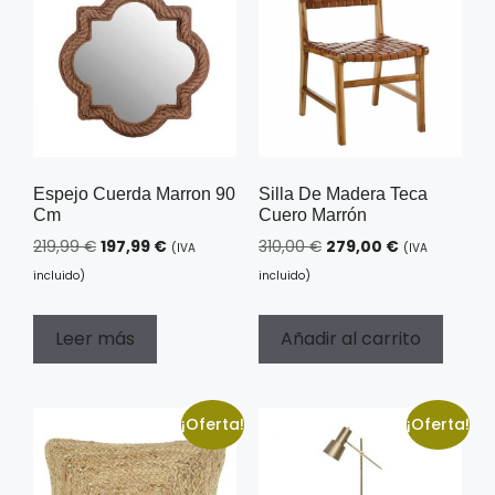
Espejo Cuerda Marron 90
Silla De Madera Teca
Cm
Cuero Marrón
219,99
€
197,99
€
310,00
€
279,00
€
(IVA
(IVA
incluido)
incluido)
Leer más
Añadir al carrito
¡Oferta!
¡Oferta!