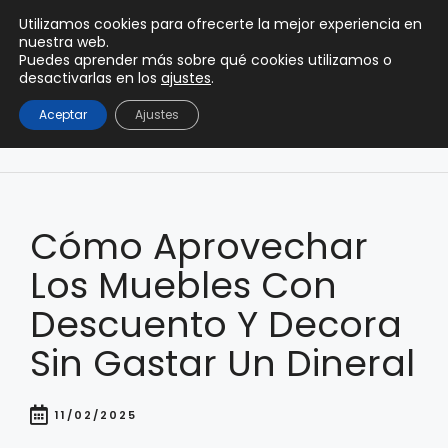
0
Utilizamos cookies para ofrecerte la mejor experiencia en
0,00
€
nuestra web.
Puedes aprender más sobre qué cookies utilizamos o
desactivarlas en los
ajustes
.
Aceptar
Ajustes
Cómo Aprovechar
Los Muebles Con
Descuento Y Decora
Sin Gastar Un Dineral
11/02/2025