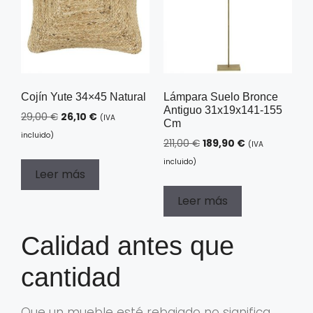
Cojín Yute 34×45 Natural
Lámpara Suelo Bronce
Antiguo 31x19x141-155
29,00
€
26,10
€
(IVA
Cm
incluido)
211,00
€
189,90
€
(IVA
incluido)
Leer más
Leer más
Calidad antes que
cantidad
Que un mueble esté rebajado no significa