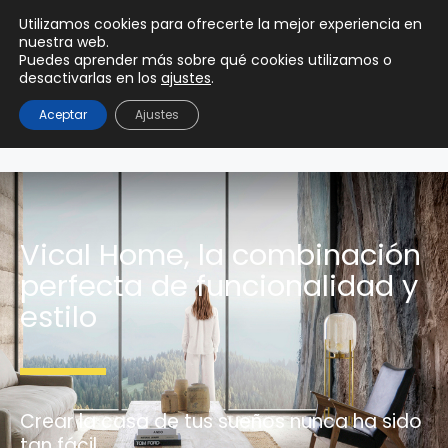
0
Utilizamos cookies para ofrecerte la mejor experiencia en
0,00
€
nuestra web.
Puedes aprender más sobre qué cookies utilizamos o
desactivarlas en los
ajustes
.
Aceptar
Ajustes
Vical Home, la combinación
perfecta de funcionalidad y
estilo
Crear la casa de tus sueños nunca ha sido
tan fácil.