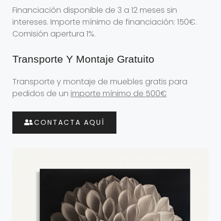
Financiación disponible de 3 a 12 meses sin
intereses. Importe mínimo de financiación: 150€.
Comisión apertura 1%.
Transporte Y Montaje Gratuito
Transporte y montaje de muebles gratis para
pedidos de un
importe mínimo de 500€
CONTACTA AQUÍ