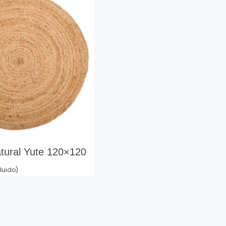
tural Yute 120×120
cluido)