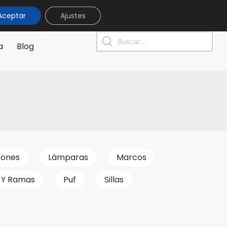
Aceptar
Ajustes
0
0,00
€
a
Blog
rones
Lámparas
Marcos
 Y Ramas
Puf
Sillas