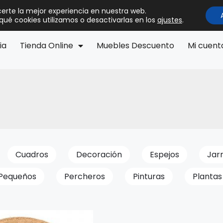
certe la mejor experiencia en nuestra web.
ué cookies utilizamos o desactivarlas en los
ajustes
.
ia
Tienda Online
Muebles Descuento
Mi cuent
Cuadros
Decoración
Espejos
Jar
Pequeños
Percheros
Pinturas
Plantas