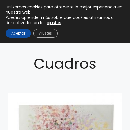
0
Utilizamos cookies para ofrecerte la mejor experiencia en
0,00
€
nuestra web.
Puedes aprender más sobre qué cookies utilizamos o
desactivarlas en los
ajustes
.
Aceptar
Ajustes
Cuadros