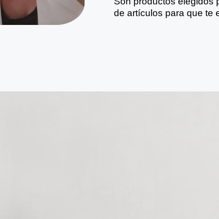
Son productos elegidos p
de artículos para que te