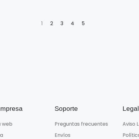
1
2
3
4
5
Empresa
Soporte
Lega
 web
Preguntas frecuentes
Aviso 
da
Envíos
Políti