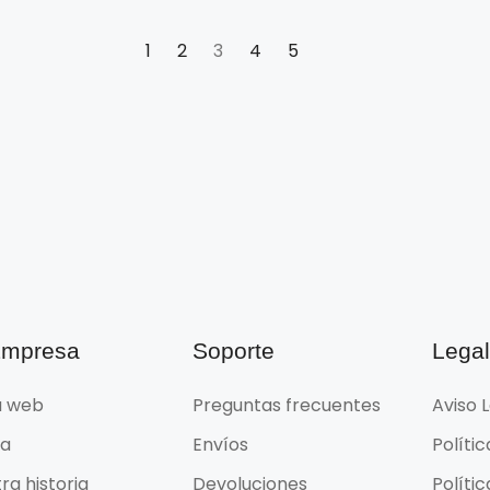
1
2
3
4
5
Empresa
Soporte
Lega
 web
Preguntas frecuentes
Aviso 
da
Envíos
Políti
ra historia
Devoluciones
Políti