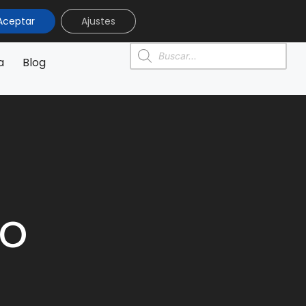
Aceptar
Ajustes
0
0,00
€
a
Blog
ño