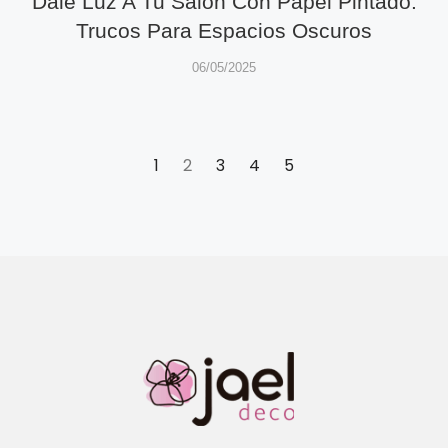
Dale Luz A Tu Salón Con Papel Pintado:
Trucos Para Espacios Oscuros
06/05/2025
1
2
3
4
5