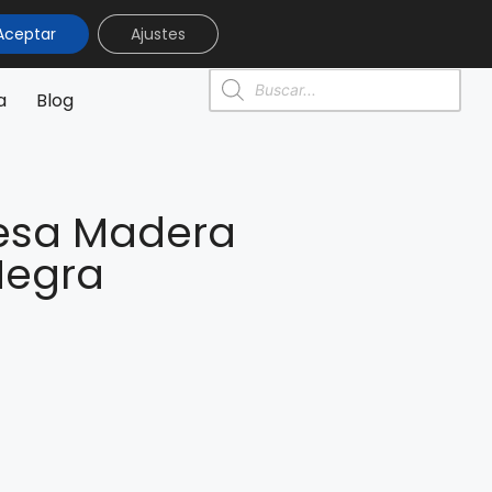
Aceptar
Ajustes
0
0,00
€
a
Blog
esa Madera
Negra