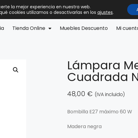
certe la mejor experiencia en nuestra web.
ué cookies utilizamos o desactivarlas en los
ajustes
.
ia
Tienda Online
Muebles Descuento
Mi cuent
Lámpara M
Cuadrada 
48,00
€
(IVA incluido)
Bombilla E27 máximo 60 W
Madera negra