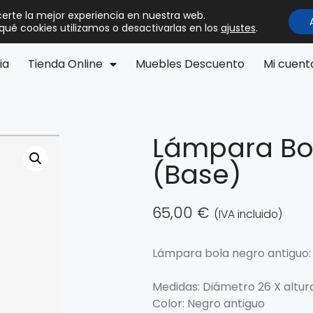
certe la mejor experiencia en nuestra web.
ué cookies utilizamos o desactivarlas en los
ajustes
.
ia
Tienda Online
Muebles Descuento
Mi cuent
Lámpara Bo
(base)
65,00
€
(IVA incluido)
Lámpara bola negro antiguo:
Medidas: Diámetro 26 X altur
Color: Negro antiguo