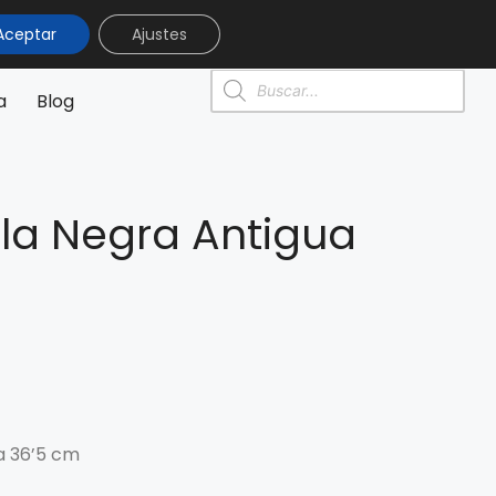
Aceptar
Ajustes
0
0,00
€
a
Blog
la Negra Antigua
a 36’5 cm