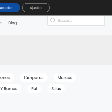
Aceptar
Ajustes
0
0,00
€
a
Blog
rones
Lámparas
Marcos
 Y Ramas
Puf
Sillas