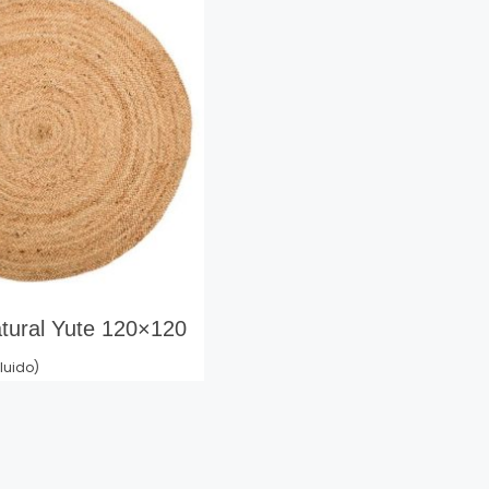
tural Yute 120×120
cluido)