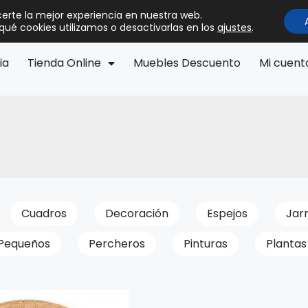
certe la mejor experiencia en nuestra web.
ué cookies utilizamos o desactivarlas en los
ajustes
.
ia
Tienda Online
Muebles Descuento
Mi cuent
Cuadros
Decoración
Espejos
Jar
Pequeños
Percheros
Pinturas
Plantas